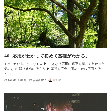
40. 応用がわかって初めて基礎がわかる。
もう1年やることになる人 ▶︎ いきなり応用の解説を聞いてわかった
気になる 滑り止めに行く人 ▶︎ 基礎を完全に固めてから応用へ行
く…
2019年10月29日
合格習慣50
宮本 智