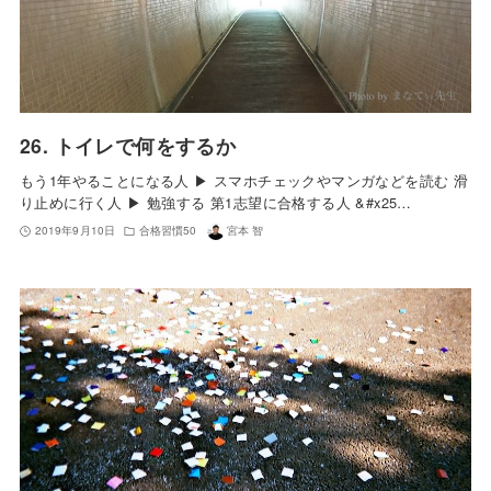
26. トイレで何をするか
もう1年やることになる人 ▶︎ スマホチェックやマンガなどを読む 滑
り止めに行く人 ▶︎ 勉強する 第1志望に合格する人 &#x25…
2019年9月10日
合格習慣50
宮本 智