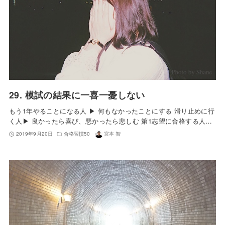
29. 模試の結果に一喜一憂しない
もう1年やることになる人 ▶︎ 何もなかったことにする 滑り止めに行
く人▶︎ 良かったら喜び、悪かったら悲しむ 第1志望に合格する人…
2019年9月20日
合格習慣50
宮本 智