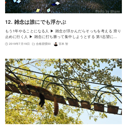
12. 雑念は誰にでも浮かぶ
もう1年やることになる人 ▶︎ 雑念が浮かんだらそっちを考える 滑り
止めに行く人 ▶︎ 雑念に打ち勝って集中しようとする 第1志望に…
2019年7月19日
合格習慣50
宮本 智