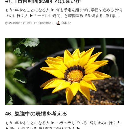
47. 1日何時間勉強すれば良いか
もう1年やることになる人 ▶︎ 何も予定を組まずに学習を進める 滑り
止めに行く人 ▶︎「一日〇〇時間」と時間重視で学習する 第1志…
2019年11月22日
合格習慣50
宮本 智
46. 勉強中の表情を考える
もう1年やることになる人 ▶︎ ヘラヘラしている 滑り止めに行く人
▶︎ 険しい顔でいる 第1志望に合格する人 ▶︎…