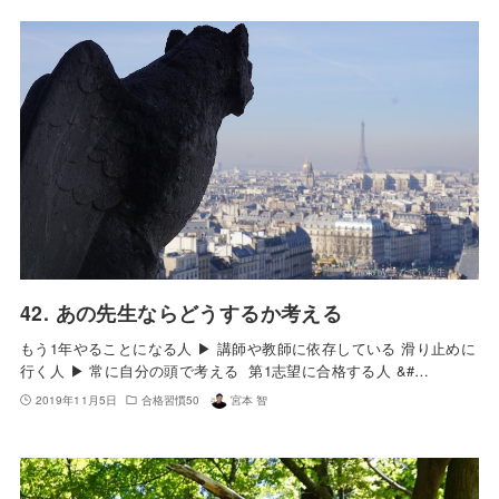
42. あの先生ならどうするか考える
もう1年やることになる人 ▶︎ 講師や教師に依存している 滑り止めに
行く人 ▶︎ 常に自分の頭で考える 第1志望に合格する人 &#…
2019年11月5日
合格習慣50
宮本 智