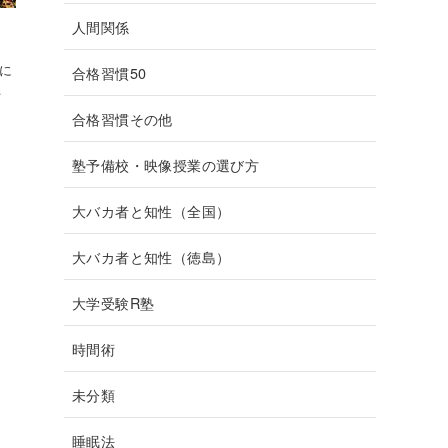
人間関係
団に
合格習慣50
…
合格習慣その他
塾予備校・映像授業の選び方
大バカ者と知性（全国）
大バカ者と知性（徳島）
大学受験R塾
時間術
未分類
睡眠法