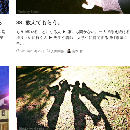
る
38. 教えてもらう。
 滑
もう1年やることになる人 ▶︎ 誰にも聞かない。一人で考え続ける
 第
滑り止めに行く人 ▶︎ 先生や講師、大学生に質問する 第1志望に
合…
2019年10月22日
人間関係
宮本 智