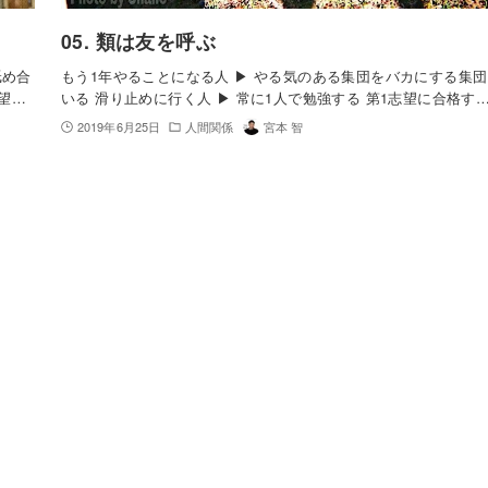
05. 類は友を呼ぶ
舐め合
もう1年やることになる人 ▶︎ やる気のある集団をバカにする集
志望…
いる 滑り止めに行く人 ▶︎ 常に1人で勉強する 第1志望に合格す
2019年6月25日
人間関係
宮本 智