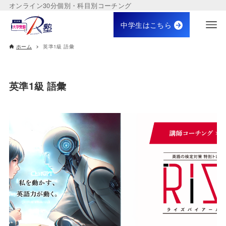
オンライン30分個別・科目別コーチング
中学生はこちら
ホーム
英準1級 語彙
英準1級 語彙