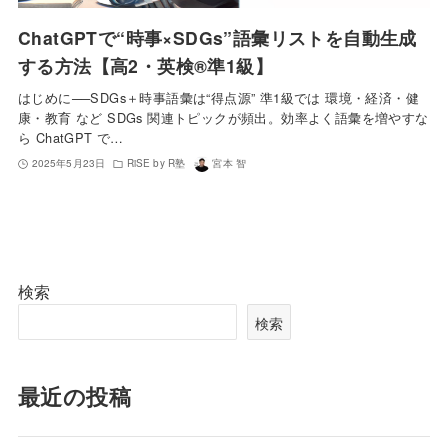
ChatGPTで“時事×SDGs”語彙リストを自動生成
する方法【高2・英検®️準1級】
はじめに──SDGs＋時事語彙は“得点源” 準1級では 環境・経済・健
康・教育 など SDGs 関連トピックが頻出。効率よく語彙を増やすな
ら ChatGPT で…
2025年5月23日
RiSE by R塾
宮本 智
検索
検索
最近の投稿