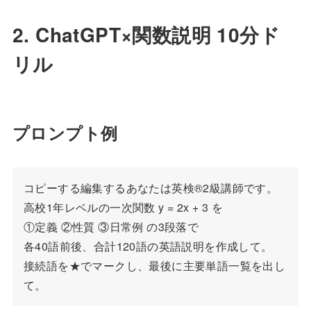
2. ChatGPT×関数説明 10分ド
リル
プロンプト例
コピーする編集する
あなたは英検®️2級講師です。

高校1年レベルの一次関数 y = 2x + 3 を

①定義 ②性質 ③日常例 の3段落で

各40語前後、合計120語の英語説明を作成して。

接続語を★でマークし、最後に主要単語一覧を出し