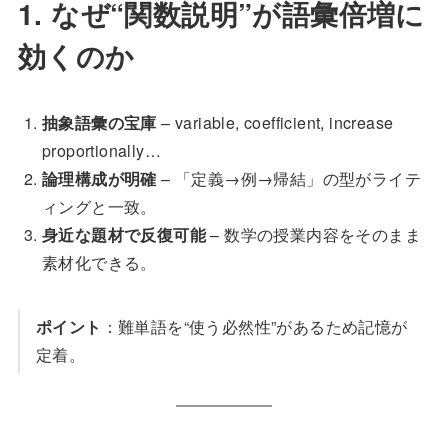
1. なぜ“関数説明”が語彙倍増に
効くのか
抽象語彙の宝庫
– variable, coefficient, increase
proportionally…
論理構成が明確
– 「定義→例→帰結」の型がライテ
ィングと一致。
身近な題材で反復可能
– 数学の授業内容をそのまま
素材化できる。
ポイント
：難単語を“使う必然性”があるため記憶が
定着。