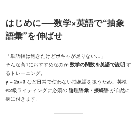
はじめに──数学×英語で“抽象
語彙”を伸ばせ
「単語帳は飽きたけどボキャが足りない…」
そんな高1におすすめなのが
数学の関数を英語で説明
す
るトレーニング。
y = 2x+3
など日常で使わない抽象語を扱うため、英検
®️2級ライティングに必須の
論理語彙・接続語
が自然に
身に付きます。