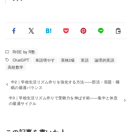
RiSE by R塾
ChatGPT
単語増やす
英検2級
英語
論理的英語
高校数学
中2｜学校生活リズム作りを強化する方法――部活・宿題・睡
眠の最適バランス
中3｜学校生活リズム作りで受験力を伸ばす術――集中と休息
の最適サイクル
この記事を書いた人