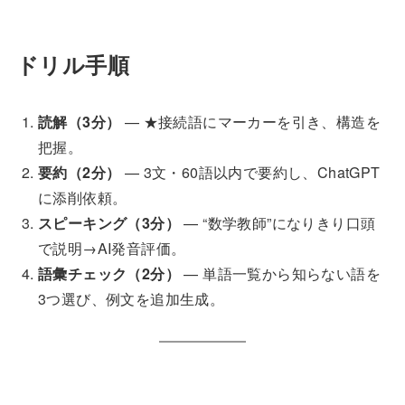
ドリル手順
読解（3分）
— ★接続語にマーカーを引き、構造を
把握。
要約（2分）
— 3文・60語以内で要約し、ChatGPT
に添削依頼。
スピーキング（3分）
— “数学教師”になりきり口頭
で説明→AI発音評価。
語彙チェック（2分）
— 単語一覧から知らない語を
3つ選び、例文を追加生成。