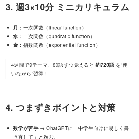
3. 週3×10分 ミニカリキュラム
月
：一次関数（linear function）
水
：二次関数（quadratic function）
金
：指数関数（exponential function）
4週間で9テーマ。80語ずつ覚えると
約720語
を“使
いながら”習得！
4. つまずきポイントと対策
数学が苦手
→ ChatGPTに「中学生向けに易しく書
き直して」と頼む。