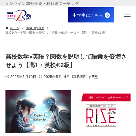
オンライン30分個別・科目別コーチング
中学生はこちら
ホーム
RiSE by R塾
高校数学×英語？関数を説明して語彙を倍増させよう【高1・英検®️2級】
高校数学×英語？関数を説明して語彙を倍増さ
せよう【高1・英検®️2級】
2025年5月10日
2025年5月14日
RiSE by R塾